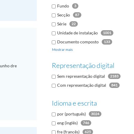
Fundo
3
Secção
87
Série
22
Unidade de instalação
1001
Documento composto
133
Mostrar mais
Documento
1774
Representação digital
Junho dre
Sem representação digital
2183
Com representação digital
841
Idioma e escrita
por (português)
3024
eng (inglês)
746
fre (francês)
625