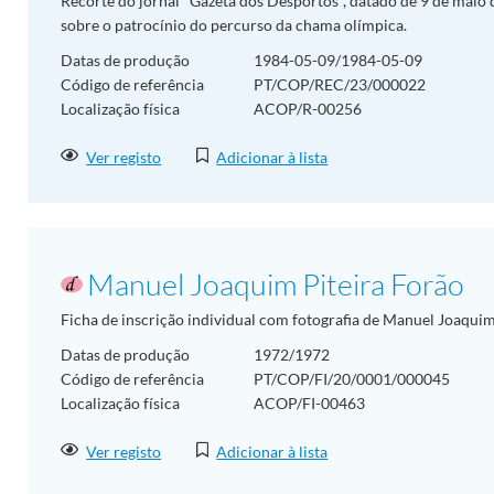
Recorte do jornal "Gazeta dos Desportos", datado de 9 de maio 
sobre o patrocínio do percurso da chama olímpica.
Datas de produção
1984-05-09/1984-05-09
Código de referência
PT/COP/REC/23/000022
Localização física
ACOP/R-00256
Ver registo
Adicionar à lista
Manuel Joaquim Piteira Forão
Ficha de inscrição individual com fotografia de Manuel Joaquim
Datas de produção
1972/1972
Código de referência
PT/COP/FI/20/0001/000045
Localização física
ACOP/FI-00463
Ver registo
Adicionar à lista