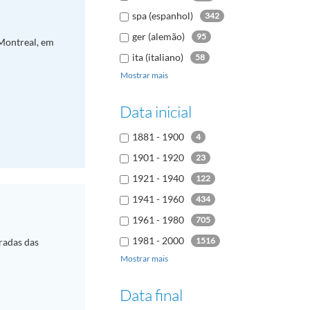
spa (espanhol)
342
ger (alemão)
95
 Montreal, em
ita (italiano)
58
Mostrar mais
rus (russo)
33
dut (holandês
21
Data inicial
kor (coreano)
16
1881 - 1900
4
ara (árabe)
10
1901 - 1920
23
1921 - 1940
122
1941 - 1960
434
1961 - 1980
705
1981 - 2000
1516
radas das
Mostrar mais
2001 - 2020
178
2021 - 2040
1
Data final