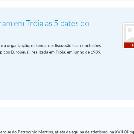
ram em Tróia as 5 pates do
re a organização, os temas de discussão e as conclusões
cos Europeus), realizada em Tróia, em junho de 1989.
erque do Patrocínio Martins, atleta da equipa de atletismo, na XVII Oli