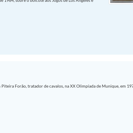
de 1984, sobre o boicote aos Jogos de Los Angeles e
 Piteira Forão, tratador de cavalos, na XX Olimpíada de Munique, em 19