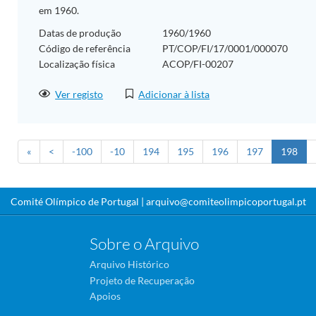
em 1960.
Datas de produção
1960/1960
Código de referência
PT/COP/FI/17/0001/000070
Localização física
ACOP/FI-00207
Ver registo
Adicionar à lista
«
<
-100
-10
194
195
196
197
198
Comité Olímpico de Portugal |
arquivo@comiteolimpicoportugal.pt
Sobre o Arquivo
Arquivo Histórico
Projeto de Recuperação
Apoios