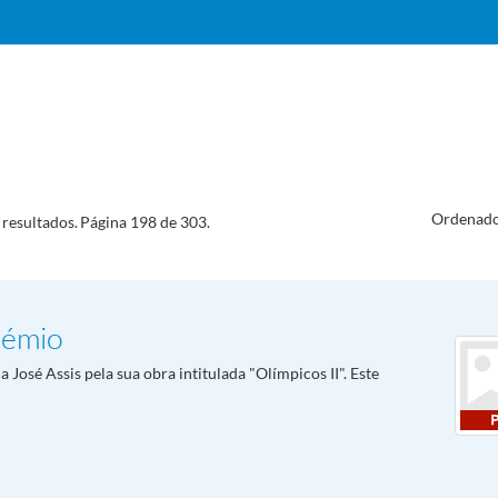
Ordenado
resultados.
Página 198 de 303.
rémio
osé Assis pela sua obra intitulada "Olímpicos II". Este