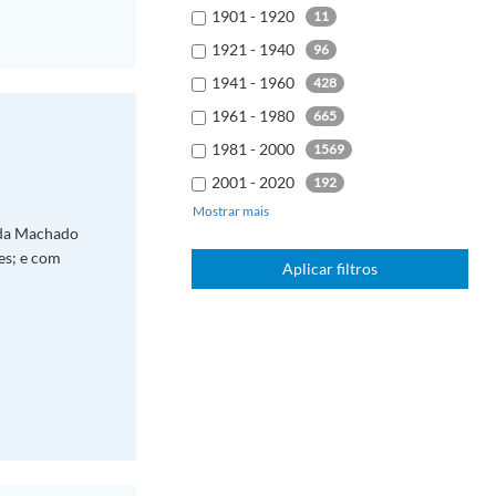
1901 - 1920
11
1921 - 1940
96
1941 - 1960
428
1961 - 1980
665
1981 - 2000
1569
2001 - 2020
192
Mostrar mais
2021 - 2040
7
nda Machado
es; e com
Aplicar filtros