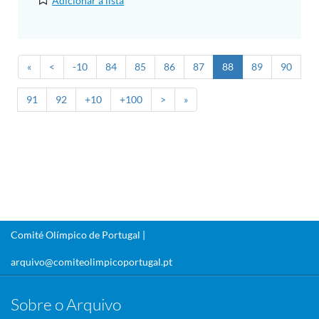
Adicionar à lista
«
<
-10
84
85
86
87
88
89
90
91
92
+10
+100
>
»
Comité Olímpico de Portugal |
arquivo@comiteolimpicoportugal.pt
Sobre o Arquivo