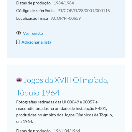
Datas de produção
1984/1984
Código de referência
PT/COP/FI/23/0001/000115
Localização física
ACOP/FI-00659
Ver registo
Adicionar à lista
Jogos da XVIII Olimpíada,
Tóquio 1964
Fotografias retiradas das UI 00049 e 00057 e
reacondicionadas na unidade de instalação F-001,
produzidas no âmbito dos Jogos Oímpicos de Tóquio,
em 1964.
Datas de produção
1961-04/1964