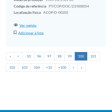
Código de referência
PT/COP/DOC/23/000054
Localização física
ACOP/D-00205
Ver registo
Adicionar à lista
«
<
-10
96
97
98
99
100
101
102
103
104
+10
+100
>
»