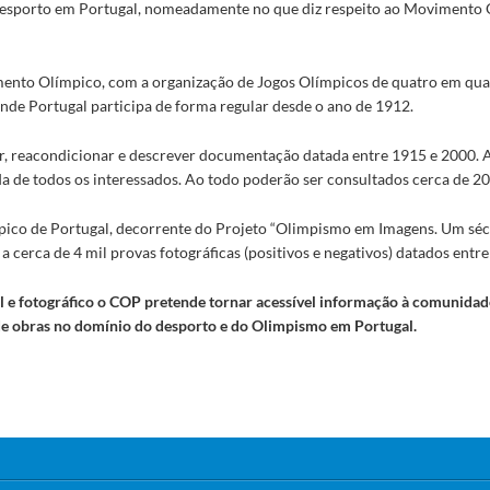
desporto em Portugal, nomeadamente no que diz respeito ao Movimento O
mento Olímpico, com a organização de Jogos Olímpicos de quatro em quat
onde Portugal participa de forma regular desde o ano de 1912.
zar, reacondicionar e descrever documentação datada entre 1915 e 2000. 
ada de todos os interessados. Ao todo poderão ser consultados cerca de 
pico de Portugal, decorrente do Projeto “Olimpismo em Imagens. Um sécu
 cerca de 4 mil provas fotográficas (positivos e negativos) datados entr
l e fotográfico o COP pretende tornar acessível informação à comunidade
de obras no domínio do desporto e do Olimpismo em Portugal.