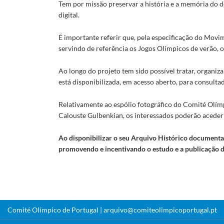
Tem por missão preservar a história e a memória do 
digital.
É importante referir que, pela especificação do Movi
servindo de referência os Jogos Olímpicos de verão, 
Ao longo do projeto tem sido possível tratar, organi
está disponibilizada, em acesso aberto, para consult
Relativamente ao espólio fotográfico do Comité Olím
Calouste Gulbenkian, os interessados poderão aceder a
Ao disponibilizar o seu Arquivo Histórico documenta
promovendo e incentivando o estudo e a publicação 
Comité Olímpico de Portugal |
arquivo@comiteolimpicoportugal.pt