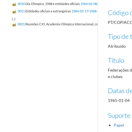
0010
Dia Olímpico, 1968 e entidades oficiais
1964-02-08/1968-10
Código d
0011
Entidades oficiais e estrangeiras
1964-05-17/1968-11-14
(...)
PT/COP/ACO
0021
Reuniões CIO, Academia Olímpica Internacional, correspondência e recort
Tipo de t
Atribuído
Título
Federações de
e clubes
Datas d
1965-01-04
Suporte
Papel