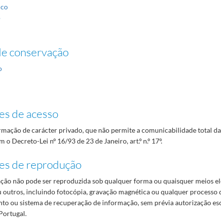
ico
o
de conservação
o
es de acesso
mação de carácter privado, que não permite a comunicabilidade total d
 o Decreto-Lei nº 16/93 de 23 de Janeiro, art.º n.º 17º.
es de reprodução
ão não pode ser reproduzida sob qualquer forma ou quaisquer meios el
 outros, incluindo fotocópia, gravação magnética ou qualquer processo 
o ou sistema de recuperação de informação, sem prévia autorização es
Portugal.