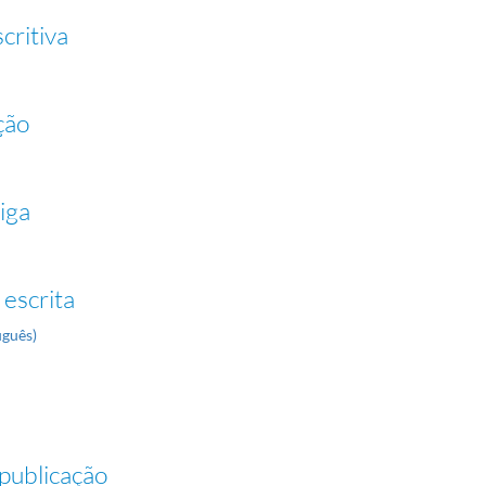
critiva
ção
iga
 escrita
uguês)
publicação