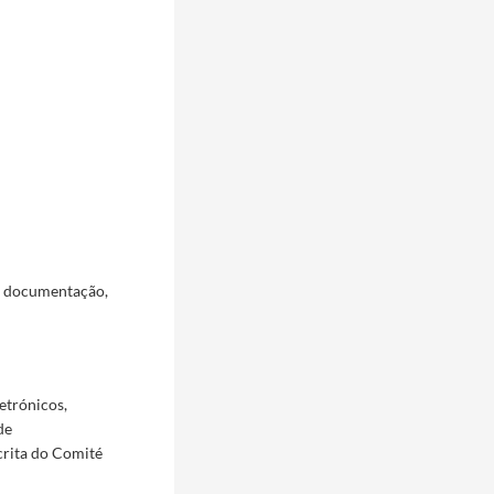
a documentação,
etrónicos,
de
crita do Comité