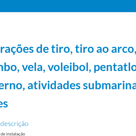
ações de tiro, tiro ao arco,
bo, vela, voleibol, pentatl
 futebol e moradas
1964-10-31/1968-04-20
rno, atividades submarina
8-05-26
1-23/1968-08-12
es
derno, atividades submarinas; e clubes
1965-01-04/1968-08-08
 descrição
de instalação