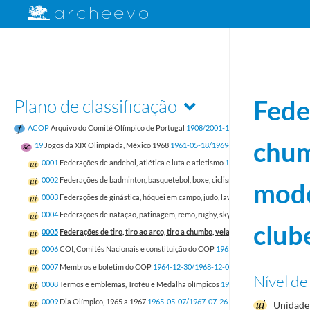
Plano de classificação
Feder
ACOP
Arquivo do Comité Olímpico de Portugal
1908/2001-12-31
chum
19
Jogos da XIX Olimpíada, México 1968
1961-05-18/1969-12-16
0001
Federações de andebol, atlética e luta e atletismo
1964-03-04/1968-10-10
0002
Federações de badminton, basquetebol, boxe, ciclismo, equestre, esgrima e
mode
0003
Federações de ginástica, hóquei em campo, judo, lawn ténis
1965-01-11/196
0004
Federações de natação, patinagem, remo, rugby, sky e ténis de mesa
1964-1
club
0005
Federações de tiro, tiro ao arco, tiro a chumbo, vela, voleibol, pentatlo mo
0006
COI, Comités Nacionais e constituição do COP
1963-03-30/1968-10-15
0007
Membros e boletim do COP
1964-12-30/1968-12-02
Nível de
0008
Termos e emblemas, Troféu e Medalha olímpicos
1965-03-19/1968-06-20
0009
Dia Olímpico, 1965 a 1967
1965-05-07/1967-07-26
Unidade 