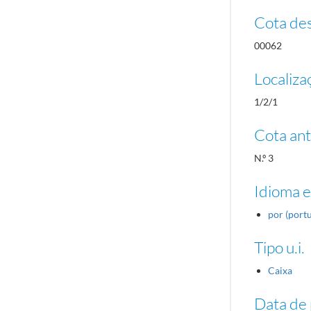
Cota des
00062
Localiza
1/2/1
Cota ant
N.º 3
Idioma e
por (port
Tipo u.i.
Caixa
Data de 