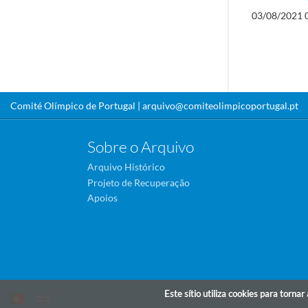
03/08/2021 
Comité Olímpico de Portugal |
arquivo@comiteolimpicoportugal.pt
Sobre o Arquivo
Arquivo Histórico
Projeto de Recuperação
Apoios
Este sítio utiliza cookies para torna