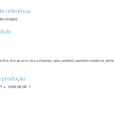
e referência
P/19/0005
es de imprensa
1963/1971-06-14
ítulo
 tiro, tiro ao arco, tiro a chumbo, vela, voleibol, pentatlo moderno, ativ
e produção
a
1968-08-08