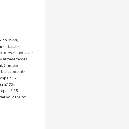
xico 1968,
umentação é
tórios e contas de
m as federações
nal. Contém
io e contas da
capa n.º 21-
a n.º 23-
apa n.º 25-
erno; capa n.º