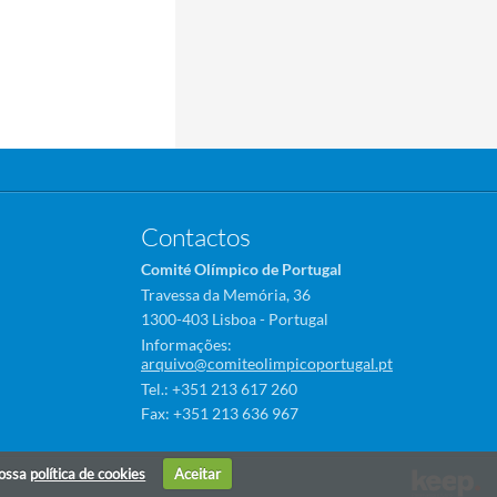
Contactos
Comité Olímpico de Portugal
Travessa da Memória, 36
1300-403 Lisboa - Portugal
Informações:
arquivo@comiteolimpicoportugal.pt
Tel.: +351 213 617 260
Fax: +351 213 636 967
nossa
política de cookies
Aceitar