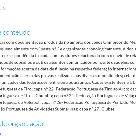
es
e conteúdo
as com documentação produzida no âmbito dos Jogos Olímpicos do Mé
quencialmente com "pasta n.º..." e organizadas cronologicamente. A doc
 correspondência trocada com os clubes relacionada com o envio de rela
didos de subsídios e outros assuntos comunicados por parte daqueles; co
nformações acerca da data de filiação na respetiva federação internacio
entação acerca das provas realizadas nas diversas modalidades; relatór
unicados das federações; entre outros assuntos. Capas existentes na UI: 
tuguesa de Tiro; capa n.º 22- Federação Portuguesa de Tiro ao Arco; cap
rtuguesa de Tiro a Chumbo; capa n.º 24- Federação Portuguesa de Vela; c
rtuguesa de Voleibol; capa n.º 26- Federação Portuguesa de Pentatlo Mod
ão Portuguesa de Atividades Submarinas; capa n.º 27- Clubes.
de organização
o