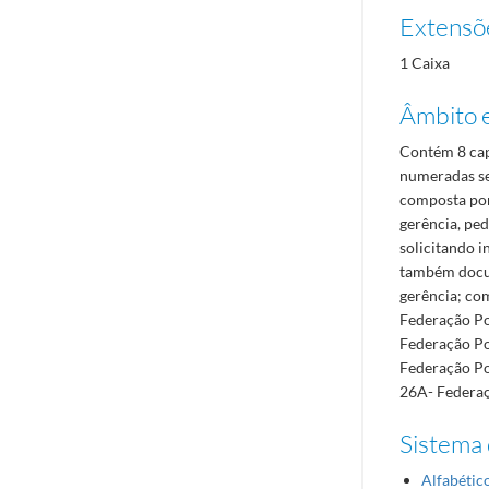
Extensõ
1 Caixa
Âmbito 
Contém 8 cap
numeradas se
composta por
gerência, pe
solicitando i
também docum
gerência; com
Federação Por
Federação Po
Federação Po
26A- Federaç
Sistema 
Alfabétic