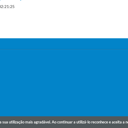
02:21:25
r a sua utilização mais agradável. Ao continuar a utilizá-lo reconhece e aceita a 