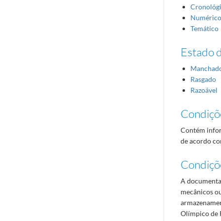
Cronológ
Numéric
Temático
Estado 
Manchad
Rasgado
Razoável
Condiçõ
Contém infor
de acordo com
Condiçõ
A documentaç
mecânicos ou
armazenament
Olímpico de 