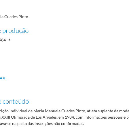
la Guedes Pinto
e produção
984
es
e conteúdo
crição individual de Maria Manuela Guedes Pinto, atleta suplente da mod
 XXIII Olimpíada de Los Angeles, em 1984, com informações pessoais e pr
ava-se na pasta das inscrições não confirmadas.