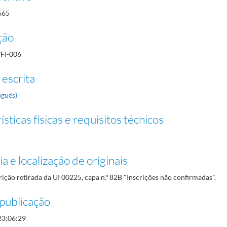
665
ção
/FI-006
 escrita
uguês)
sticas físicas e requisitos técnicos
a e localização de originais
rição retirada da UI 00225, capa n.º 82B "Inscrições não confirmadas".
publicação
23:06:29