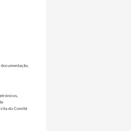
a documentação,
etrónicos,
de
crita do Comité