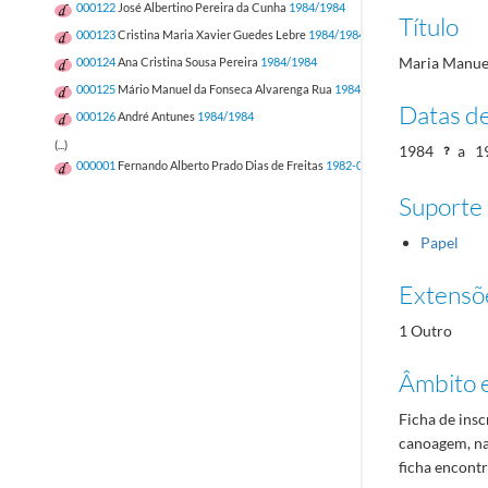
000122
José Albertino Pereira da Cunha
1984/1984
Título
000123
Cristina Maria Xavier Guedes Lebre
1984/1984
Maria Manue
000124
Ana Cristina Sousa Pereira
1984/1984
000125
Mário Manuel da Fonseca Alvarenga Rua
1984/1984
Datas d
000126
André Antunes
1984/1984
(...)
1984
a
1
000001
Fernando Alberto Prado Dias de Freitas
1982-05-12/1982-05-12
Suporte
Papel
Extensõ
1 Outro
Âmbito 
Ficha de ins
canoagem, na
ficha encontr