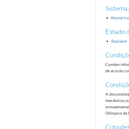
Sistema 
Numéric
Estado 
Razoável
Condiçõ
Contém infor
de acordo com
Condiçõ
A documentaç
mecânicos ou
armazenament
Olímpico de 
Cota des