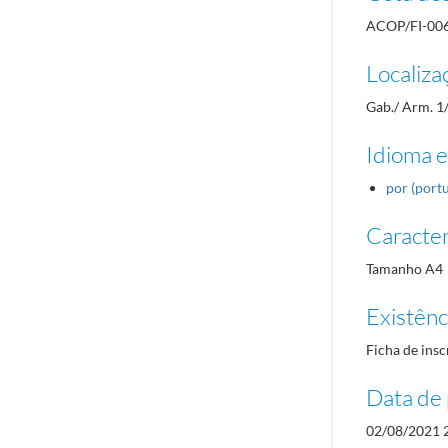
ACOP/FI-00
Localiza
Gab./ Arm. 1
Idioma e
por (port
Caracterí
Tamanho A4
Existênci
Ficha de insc
Data de 
02/08/2021 