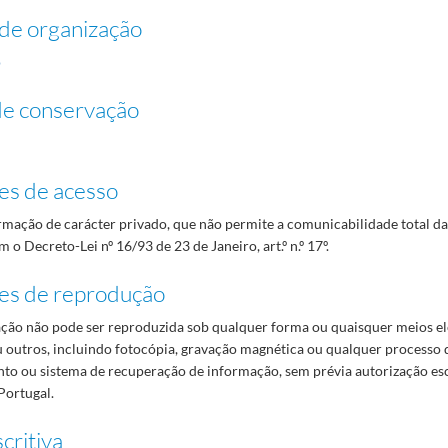
de organização
o
de conservação
es de acesso
mação de carácter privado, que não permite a comunicabilidade total d
 o Decreto-Lei nº 16/93 de 23 de Janeiro, art.º n.º 17º.
es de reprodução
ão não pode ser reproduzida sob qualquer forma ou quaisquer meios el
 outros, incluindo fotocópia, gravação magnética ou qualquer processo 
o ou sistema de recuperação de informação, sem prévia autorização es
Portugal.
critiva