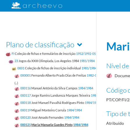
Plano de classificação
Mari
FI
Coleção de fichas e formulários de inscrição
1952/1992-05-17
23
Jogos da XXIII Olimpíada, Los Angeles 1984
1981/1984
Nível de
0001
Coleção de fichas de inscrição individual
1981/1984
Documen
000001
Fernando Alberto Prado Dias de Freitas
1982-05-12/1982-05-12
(...)
Código d
000116
Manuel António da Silva Campos
1984/1984
000117
Jorge Ramiro Landureza Marques Teixeira
1984/1984
PT/COP/FI/2
000118
José Manuel Pavalhã Rodrigues Pinto
1984/1984
000119
Miguel Monteiro Corrula
1984/1984
Tipo de t
000120
José Amado Fernandes
1984/1984
Atribuído
000121
Maria Manuela Guedes Pinto
1984/1984