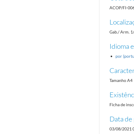
ACOP/FI-00
Localiza
Gab./ Arm. 1
Idioma e
por (port
Caracterí
Tamanho A4
Existênci
Ficha de insc
Data de 
03/08/2021 