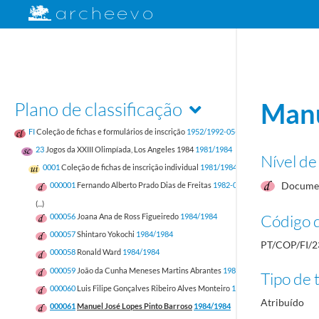
Plano de classificação
Manu
FI
Coleção de fichas e formulários de inscrição
1952/1992-05-17
23
Jogos da XXIII Olimpíada, Los Angeles 1984
1981/1984
Nível de
0001
Coleção de fichas de inscrição individual
1981/1984
Documen
000001
Fernando Alberto Prado Dias de Freitas
1982-05-12/1982-05-12
(...)
Código d
000056
Joana Ana de Ross Figueiredo
1984/1984
000057
Shintaro Yokochi
1984/1984
PT/COP/FI/2
000058
Ronald Ward
1984/1984
000059
João da Cunha Meneses Martins Abrantes
1984/1984
Tipo de t
000060
Luis Filipe Gonçalves Ribeiro Alves Monteiro
1984/1984
Atribuído
000061
Manuel José Lopes Pinto Barroso
1984/1984