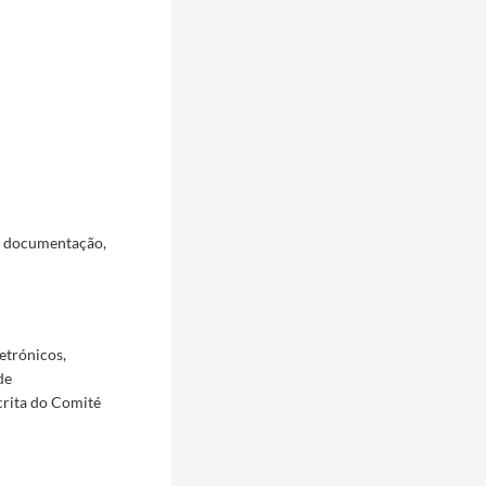
a documentação,
etrónicos,
de
crita do Comité