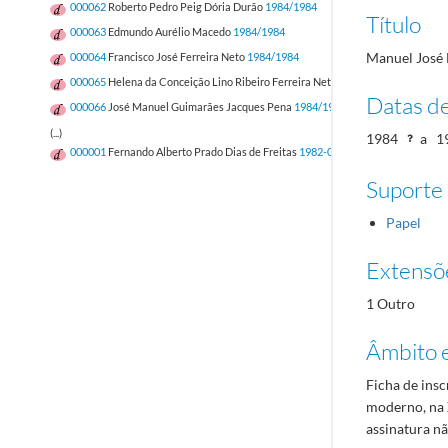
000062
Roberto Pedro Peig Dória Durão
1984/1984
Título
000063
Edmundo Aurélio Macedo
1984/1984
Manuel José 
000064
Francisco José Ferreira Neto
1984/1984
000065
Helena da Conceição Lino Ribeiro Ferreira Neto
1984/1984
Datas d
000066
José Manuel Guimarães Jacques Pena
1984/1984
(...)
1984
a
1
000001
Fernando Alberto Prado Dias de Freitas
1982-05-12/1982-05-12
Suporte
Papel
Extensõ
1 Outro
Âmbito 
Ficha de insc
moderno, na 
assinatura nã