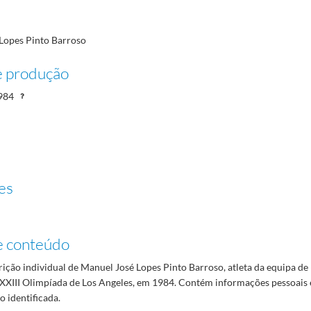
Lopes Pinto Barroso
e produção
984
es
e conteúdo
rição individual de Manuel José Lopes Pinto Barroso, atleta da equipa de
XXIII Olimpíada de Los Angeles, em 1984. Contém informações pessoais e
o identificada.