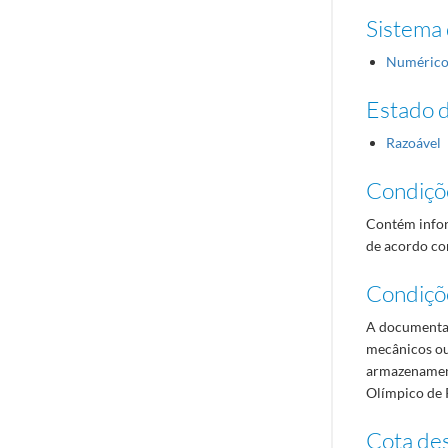
Sistema 
Numéric
Estado 
Razoável
Condiçõ
Contém infor
de acordo com
Condiçõ
A documentaç
mecânicos ou
armazenament
Olímpico de 
Cota des