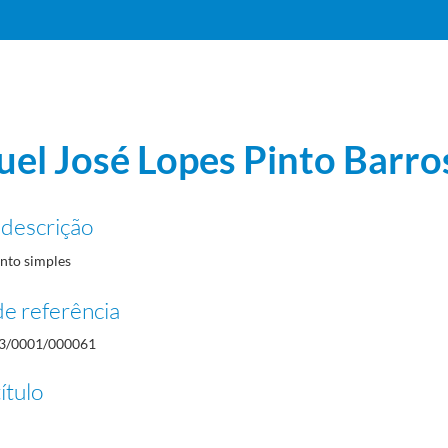
el José Lopes Pinto Barro
 descrição
to simples
e referência
3/0001/000061
ítulo