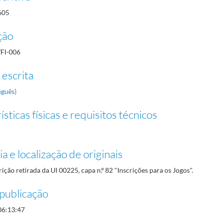
605
ção
/FI-006
 escrita
uguês)
sticas físicas e requisitos técnicos
a e localização de originais
rição retirada da UI 00225, capa n.º 82 "Inscrições para os Jogos".
publicação
06:13:47