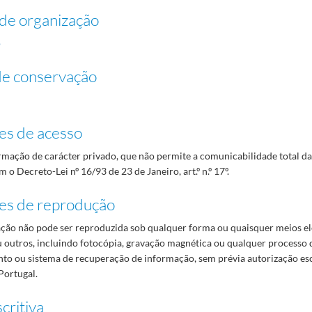
de organização
o
de conservação
es de acesso
mação de carácter privado, que não permite a comunicabilidade total d
 o Decreto-Lei nº 16/93 de 23 de Janeiro, art.º n.º 17º.
es de reprodução
ão não pode ser reproduzida sob qualquer forma ou quaisquer meios el
 outros, incluindo fotocópia, gravação magnética ou qualquer processo 
o ou sistema de recuperação de informação, sem prévia autorização es
Portugal.
critiva